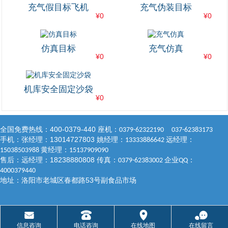
充气假目标飞机
充气伪装目标
¥0
¥0
仿真目标
充气仿真
¥0
¥0
机库安全固定沙袋
¥0
400-0379-440
全国免费热线：
座机：
0379-62322190 037-62383173
13014727803
手机：张经理：
姚经理：
远经理：
13333886642
黄经理：
15038503988
15137909090
18238880808
售后：远经理：
传真：
企业
：
0379-62383002
QQ
4000379440
53
地址：洛阳市老城区春都路
号副食品市场
󰄸
󰇯
󰅊
󰂮
信息咨询
电话咨询
在线地图
在线留言