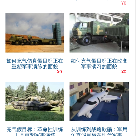
¥0
隧道保湿气囊 隧道充气层
高温蒸汽囊 桥洞气囊 隧
道防潮气囊 隧道减震气囊
隧道通风管道气囊 隧道隔
层气囊 隧道夹层气囊 隧
道支架气囊
如何充气仿真假目标正在
如何充气假目标正在改变
重塑军事演练的面貌
军事演习的面貌
¥0
¥0
1
充气假目标：革命性训练
从训练到战略欺骗：军用
工具重塑军事演练
仿真假目标在现代军事中