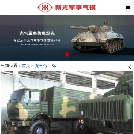
当前位置：
首页
>
充气假目标
󰊒