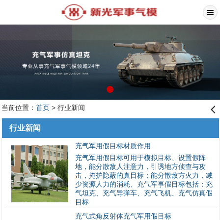
当前位置：
首页
> 行业新闻
󰊒
行业新闻
充气军用假目标材质作用
充气军用假目标可用于模拟目标、设置假阵
地，能分散敌人注意力，引诱地方侦查与攻
击，掩护隐蔽的真目标；能分散敌方火力，减
少资源人力的消耗、充气军事假目标包括：充
气坦克、充气导弹车、充气飞机、充气仿真假
目标
充气式角反射体充气军用假目标