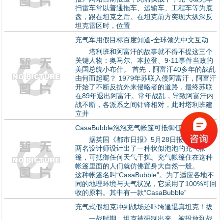
扫雷车常以普通拖车、运输车、工程车等为底
盘，跟在坦克之后。在坦克前方突现大纵深反
坦克雷区时，位置
充气军用假目标百度知道-全球领先中文互动
塔利班和阿富汗的故事就不得不提这三个
关键人物：奥马尔、本拉登、9·11事件当政的
美国总统小布什。 首先，阿富汗40多年的战乱
由何而起呢？ 1979年苏联入侵阿富汗，阿富汗
开始了不断反抗外来侵略者的道路，最终苏联
在89年退出阿富汗。常年战乱，导致阿富汗内
战不断，各派系之间针锋相对，此时塔利班建
立并
CasaBubble泡泡充气帐篷可抵御任
据英国《都市日报》5月28日报道，法国
两名设计师设计出了一种状似泡泡的充气帐
篷，可抵御任何天气干扰。充气帐篷住在这种
帐篷里面的人们就仿佛置身大自然一般。
这种帐篷名叫“CasaBubble”。为了适应各地不
同的地理环境与天气状况，它采用了100%可回
收的原料。其中有一款“CasaBubble”
充气式假坦克冲到战场还吓垮逼退真坦克！拔
一战时期，坦克被研制出来，被投放到战