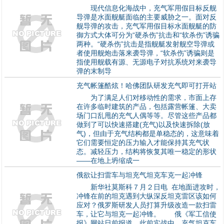
现代信息化海战中，充气军用假目标反舰
导弹是水面舰艇面临的主要威胁之一。面对反
舰导弹的攻击，充气军用假目标水面舰艇的防
御方式大体可分为“硬杀伤”抗击和“软杀伤”诱骗
两种。“硬杀伤”抗击是指舰艇发射舰空导弹或
者使用舰炮击落来袭导弹，“软杀伤”诱骗则是
指使用舰载有源、无源电子对抗系统对来袭导
弹的末制导
充气帐篷酷炫！哈佛团队研发充气即可打开站
为了满足人们对移动性的需求，市面上存
在许多临时建筑的产品，包括露营帐篷、大卖
场门口乱甩的充气人偶等等。尽管这些产品都
做到了可以快速搭建(充气)以及快速拆除(放
气)，但由于充气结构都是单稳态的，这意味着
它们需要恒定的压力输入才能保持其充气状
态。减轻压力，结构将恢复其唯一稳定的形状
——在地上坍缩成一
俄欲让扫雷车与坦充气坦克车克一起冲锋
新华社莫斯科７月２日电 在地面进攻时，
冲锋在前的坦克遇到大纵深反坦克雷区该如何
应对？俄罗斯研发人员打算升级改造一款扫雷
1
车，让它与坦克一起冲锋。 俄《军工信使
报》网站日前报道，此前实战中，充气坦克车