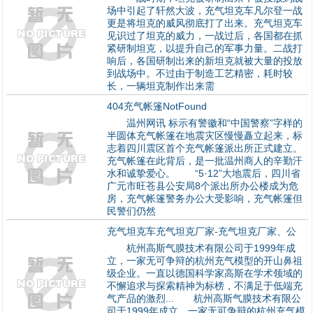
场中引起了轩然大波，充气坦克车凡尔登一战
更是将坦克的威风彻底打了出来。充气坦克车
见识过了坦克的威力，一战过后，各国都在抓
紧研制坦克，以提升自己的军事力量。二战打
响后，各国研制出来的新坦克就被大量的投放
到战场中。不过由于制造工艺精密，耗时较
长，一辆坦克制作出来需
404充气帐篷NotFound
温州网讯 标示有警徽和“中国警察”字样的
半圆体充气帐篷在地震灾区慢慢矗立起来，标
志着四川震区首个充气帐篷派出所正式建立。
充气帐篷在此背后，是一批温州商人的辛勤汗
水和诚挚爱心。 “5·12”大地震后，四川省
广元市旺苍县公安局8个派出所办公楼成为危
房，充气帐篷警务办公大受影响，充气帐篷但
民警们仍然
充气坦克车充气坦克厂家-充气坦克厂家、公
杭州高斯气膜技术有限公司于1999年成
立，一家无可争辩的杭州充气模型的开山鼻祖
级企业。一直以德国科学家高斯在学术领域的
不懈追求与探索精神为标榜，不满足于低端充
气产品的激烈... 杭州高斯气膜技术有限公
司于1999年成立，一家无可争辩的杭州充气模