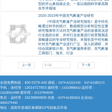
型的开山鼻祖级企业。一直以德国科学家高斯
在学术领域
2020-2023年中国充气帐篷产业研究
《中国充气帐篷产业研究报告》是中经先
略通过科学的统计、数据模型分析和定性定量
研究预测等方法对充气帐篷产业的发展状况进
行全面的分析，并对行业发展进行前景预测及
策略建议的专业研究报告。本报告是中经先略
针对充气帐篷产业进行广泛、深入的调研，并
结合国家统计局、充气帐篷商务部、充气帐篷
工商部门、海关、行业
上一页
下一页
400-0379-440
全国免费热线：
座机：
0379-62322190 037-62383173
13014727803
手机：张经理：
姚经理：
远经理：
13333886642
黄经理：
15038503988
15137909090
18238880808
售后：远经理：
传真：
企业
：
0379-62383002
QQ
4000379440
53
地址：洛阳市老城区春都路
号副食品市场